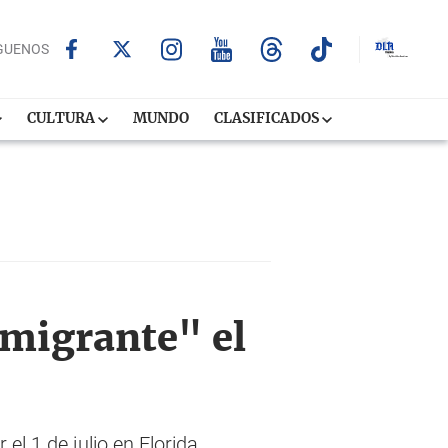
GUENOS
CULTURA
MUNDO
CLASIFICADOS
nmigrante" el
el 1 de julio en Florida