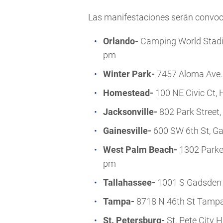
Las manifestaciones serán convoca
Orlando-
Camping World Stadiu
pm
Winter Park-
7457 Aloma Ave.
Homestead-
100 NE Civic Ct,
Jacksonville-
802 Park Street
Gainesville-
600 SW 6th St, Ga
West Palm Beach-
1302 Parke
pm
Tallahassee-
1001 S Gadsden S
Tampa-
8718 N 46th St Tampa
St. Petersburg-
St. Pete City H