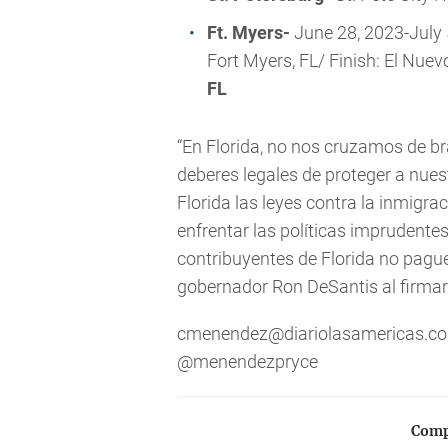
Ft. Myers-
June 28, 2023-July 
Fort Myers, FL/ Finish: El Nu
FL
“En Florida, no nos cruzamos de b
deberes legales de proteger a nuest
Florida las leyes contra la inmigra
enfrentar las políticas imprudentes
contribuyentes de Florida no paguen
gobernador Ron DeSantis al firmar 
cmenendez@diariolasamericas.c
@menendezpryce
Compa