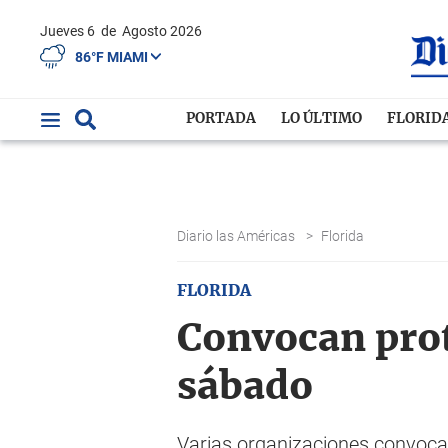
Jueves 6
de
Agosto 2026
86°F MIAMI
PORTADA
LO ÚLTIMO
FLORID
Diario las Américas
>
Florida
FLORIDA
Convocan prot
sábado
Varias organizaciones convocan 