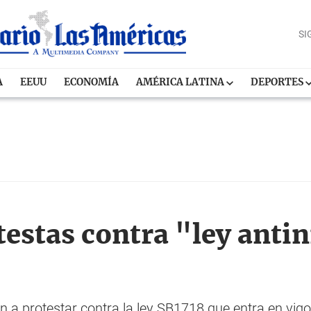
SI
A
EEUU
ECONOMÍA
AMÉRICA LATINA
DEPORTES
estas contra "ley anti
a protestar contra la ley SB1718 que entra en vigor 