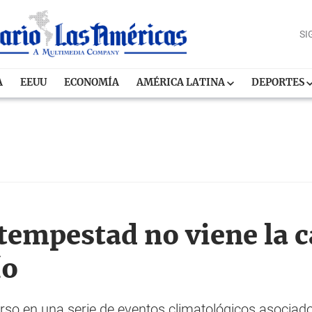
SI
A
EEUU
ECONOMÍA
AMÉRICA LATINA
DEPORTES
 tempestad no viene la c
ío
so en una serie de eventos climatológicos asociados