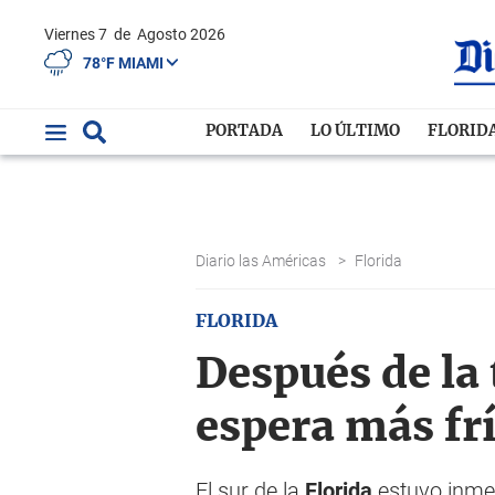
Viernes 7
de
Agosto 2026
78°F MIAMI
PORTADA
LO ÚLTIMO
FLORID
Diario las Américas
>
Florida
FLORIDA
Después de la
espera más fr
El sur de la
Florida
estuvo inmer