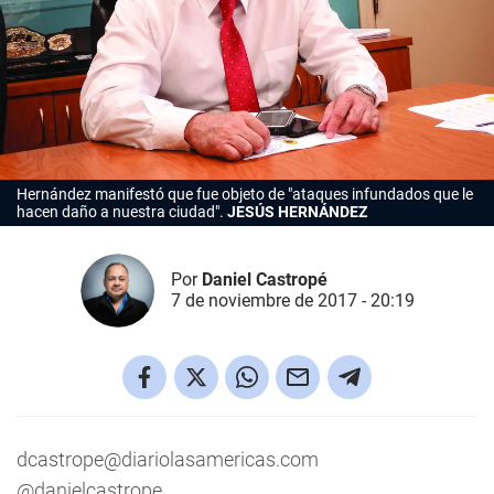
Hernández manifestó que fue objeto de "ataques infundados que le
hacen daño a nuestra ciudad".
JESÚS HERNÁNDEZ
Por
Daniel Castropé
7 de noviembre de 2017 - 20:19
dcastrope@diariolasamericas.com
@danielcastrope