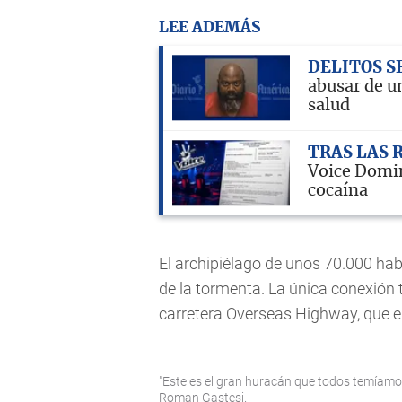
LEE ADEMÁS
DELITOS S
abusar de u
salud
TRAS LAS 
Voice Domin
cocaína
El archipiélago de unos 70.000 hab
de la tormenta. La única conexión te
carretera Overseas Highway, que e
"Este es el gran huracán que todos temíamos 
Roman Gastesi.