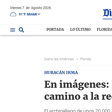
Viernes 7
de
Agosto 2026
91°F MIAMI
PORTADA
LO ÚLTIMO
FLORID
Diario las Américas
>
Florida
HURACÁN IRMA
En imágenes: 
camino a la r
El archipiélago de unos 70.000 