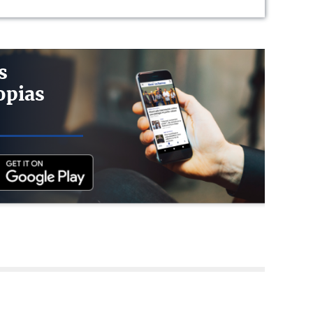
s
opias