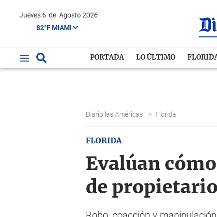
Jueves 6
de
Agosto 2026
82°F MIAMI
PORTADA
LO ÚLTIMO
FLORID
Diario las Américas
>
Florida
FLORIDA
Evalúan cómo 
de propietari
Robo, coacción y manipulación