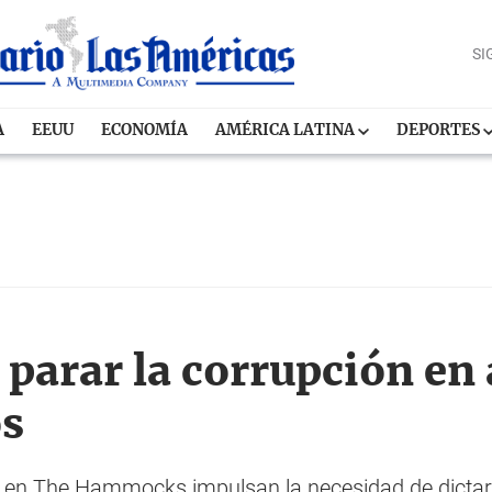
SI
A
EEUU
ECONOMÍA
AMÉRICA LATINA
DEPORTES
parar la corrupción en
os
 en The Hammocks impulsan la necesidad de dictar e