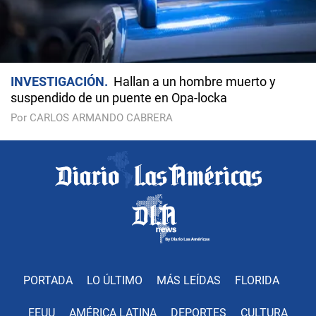
INVESTIGACIÓN
Hallan a un hombre muerto y
suspendido de un puente en Opa-locka
Por CARLOS ARMANDO CABRERA
PORTADA
LO ÚLTIMO
MÁS LEÍDAS
FLORIDA
EEUU
AMÉRICA LATINA
DEPORTES
CULTURA