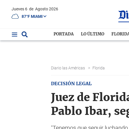
Jueves 6
de
Agosto 2026
87°F MIAMI
PORTADA
LO ÚLTIMO
FLORID
Diario las Américas
>
Florida
DECISIÓN LEGAL
Juez de Florid
Pablo Ibar, s
"Tenemos que seguir luchando po