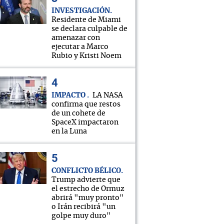
INVESTIGACIÓN
Residente de Miami
se declara culpable de
amenazar con
ejecutar a Marco
Rubio y Kristi Noem
IMPACTO
LA NASA
confirma que restos
de un cohete de
SpaceX impactaron
en la Luna
CONFLICTO BÉLICO
Trump advierte que
el estrecho de Ormuz
abrirá "muy pronto"
o Irán recibirá "un
golpe muy duro"