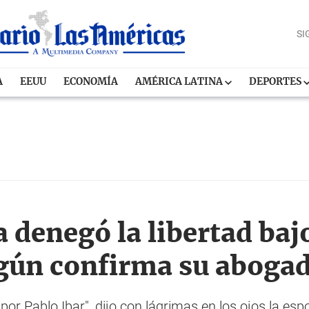
SI
A
EEUU
ECONOMÍA
AMÉRICA LATINA
DEPORTES
a denegó la libertad baj
egún confirma su aboga
r Pablo Ibar", dijo con lágrimas en los ojos la espo