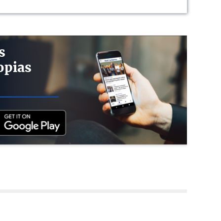
s
opias