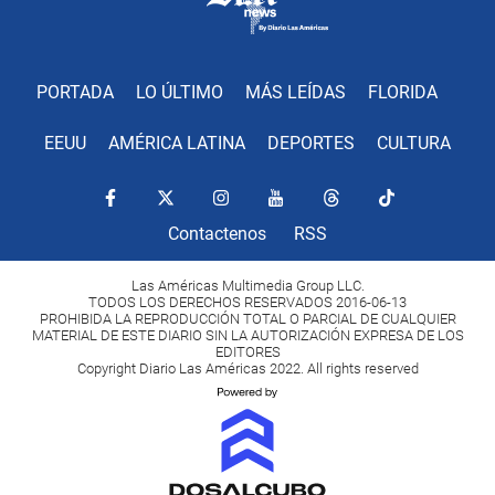
PORTADA
LO ÚLTIMO
MÁS LEÍDAS
FLORIDA
EEUU
AMÉRICA LATINA
DEPORTES
CULTURA
Contactenos
RSS
Las Américas Multimedia Group LLC.
TODOS LOS DERECHOS RESERVADOS 2016-06-13
PROHIBIDA LA REPRODUCCIÓN TOTAL O PARCIAL DE CUALQUIER
MATERIAL DE ESTE DIARIO SIN LA AUTORIZACIÓN EXPRESA DE LOS
EDITORES
Copyright Diario Las Américas 2022. All rights reserved