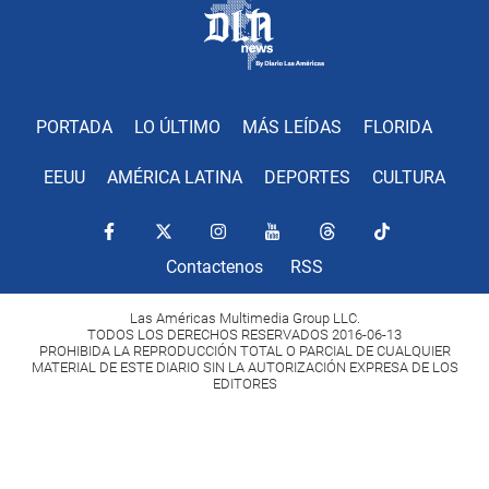
PORTADA
LO ÚLTIMO
MÁS LEÍDAS
FLORIDA
EEUU
AMÉRICA LATINA
DEPORTES
CULTURA
Contactenos
RSS
Las Américas Multimedia Group LLC.
TODOS LOS DERECHOS RESERVADOS 2016-06-13
PROHIBIDA LA REPRODUCCIÓN TOTAL O PARCIAL DE CUALQUIER
MATERIAL DE ESTE DIARIO SIN LA AUTORIZACIÓN EXPRESA DE LOS
EDITORES
Copyright Diario Las Américas 2022. All rights reserved