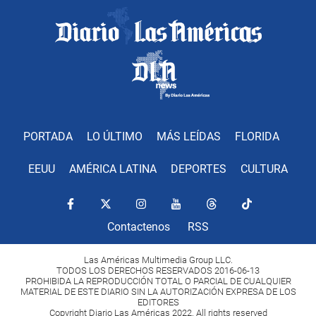
PORTADA
LO ÚLTIMO
MÁS LEÍDAS
FLORIDA
EEUU
AMÉRICA LATINA
DEPORTES
CULTURA
Contactenos
RSS
Las Américas Multimedia Group LLC.
TODOS LOS DERECHOS RESERVADOS 2016-06-13
PROHIBIDA LA REPRODUCCIÓN TOTAL O PARCIAL DE CUALQUIER
MATERIAL DE ESTE DIARIO SIN LA AUTORIZACIÓN EXPRESA DE LOS
EDITORES
Copyright Diario Las Américas 2022. All rights reserved