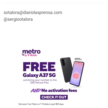
sotalora@diariolasprensa.com
@sergiootalora