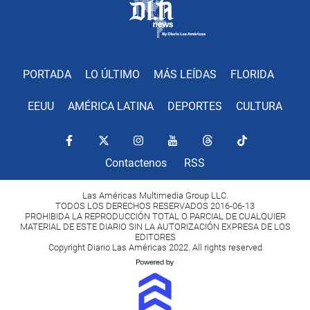
PORTADA
LO ÚLTIMO
MÁS LEÍDAS
FLORIDA
EEUU
AMÉRICA LATINA
DEPORTES
CULTURA
Contactenos
RSS
Las Américas Multimedia Group LLC.
TODOS LOS DERECHOS RESERVADOS 2016-06-13
PROHIBIDA LA REPRODUCCIÓN TOTAL O PARCIAL DE CUALQUIER
MATERIAL DE ESTE DIARIO SIN LA AUTORIZACIÓN EXPRESA DE LOS
EDITORES
Copyright Diario Las Américas 2022. All rights reserved