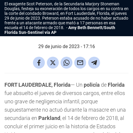
El exagente Scot Peterson, de la Secundaria Marjory Stoneman
Douglas, festeja su exoneración de todos los cargos en su contra en
la corte del condado Broward, en Fort Lauderdale, Florida, el jueves
29 de junio de 2023. Peterson estaba acusado de no haber actuado
frente a un atacante armado que mató a 17 personas en esa
escuela el 14 de febrero de 2018.
Amy Beth Bennett/South
Florida Sun-Sentinel vía AP
29 de junio de 2023 - 17:16
FORT LAUDERDALE, Florida
— Un
policía
de
Florida
fue absuelto el jueves de diversos cargos, entre ellos
uno grave de negligencia infantil, porque
supuestamente no actuó durante la masacre en una
secundaria en
Parkland
, el 14 de febrero de 2018, al
concluir el primer juicio en la historia de Estados