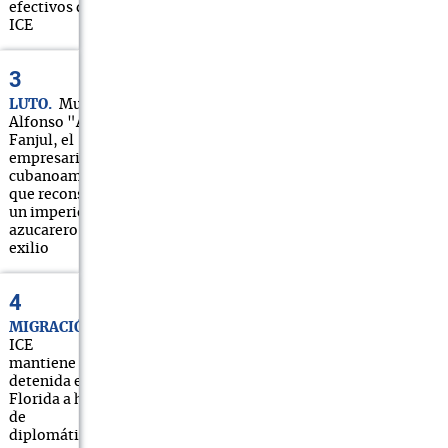
efectivos del
ICE
LUTO
Muere
Alfonso "Alfy"
Fanjul, el
empresario
cubanoamericano
que reconstruyó
un imperio
azucarero tras el
exilio
MIGRACIÓN
ICE
mantiene
detenida en
Florida a hija
de
diplomático