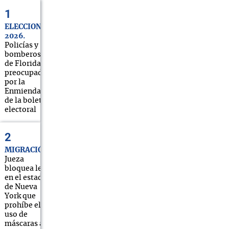
ELECCIONES
2026
Policías y
bomberos
de Florida
preocupados
por la
Enmienda 3
de la boleta
electoral
MIGRACIÓN
Jueza
bloquea ley
en el estado
de Nueva
York que
prohíbe el
uso de
máscaras a