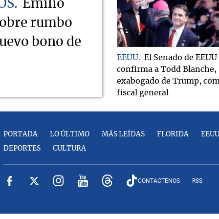
OS
Emilio
sobre rumbo
nuevo bono de
EEUU
El Senado de EEUU
confirma a Todd Blanche,
exabogado de Trump, co
fiscal general
PORTADA
LO ÚLTIMO
MÁS LEÍDAS
FLORIDA
EEU
DEPORTES
CULTURA
CONTACTENOS
RSS