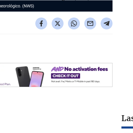
meorológico. (NWS)
La