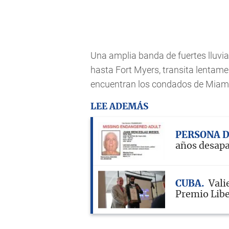
Una amplia banda de fuertes lluvi
hasta Fort Myers, transita lentamen
encuentran los condados de Miam
LEE ADEMÁS
PERSONA 
años desap
CUBA
Vali
Premio Libe