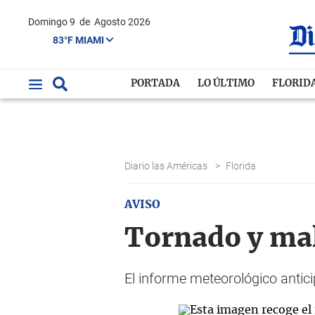
Domingo 9
de
Agosto 2026
83°F MIAMI
PORTADA
LO ÚLTIMO
FLORID
Diario las Américas
>
Florida
AVISO
Tornado y ma
El informe meteorológico anticip