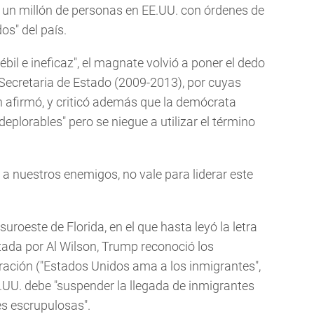
de un millón de personas en EE.UU. con órdenes de
s" del país.
bil e ineficaz", el magnate volvió a poner el dedo
ecretaria de Estado (2009-2013), por cuyas
ún afirmó, y criticó además que la demócrata
eplorables" pero se niegue a utilizar el término
a nuestros enemigos, no vale para liderar este
roeste de Florida, en el que hasta leyó la letra
etada por Al Wilson, Trump reconoció los
ración ("Estados Unidos ama a los inmigrantes",
E.UU. debe "suspender la llegada de inmigrantes
s escrupulosas".