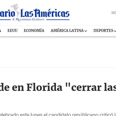
SI
A
EEUU
ECONOMÍA
AMÉRICA LATINA
DEPORTES
e en Florida "cerrar las
brado este lunes el candidato repúblicano criticó la