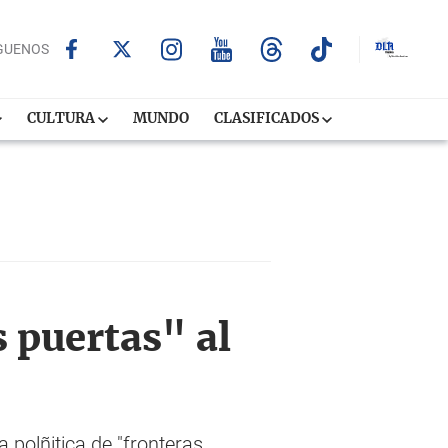
GUENOS
CULTURA
MUNDO
CLASIFICADOS
 puertas" al
 polñitica de "fronteras