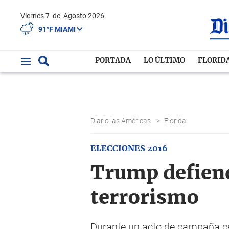
Viernes 7
de
Agosto 2026
91°F MIAMI
PORTADA
LO ÚLTIMO
FLORID
Diario las Américas
>
Florida
ELECCIONES 2016
Trump defiend
terrorismo
Durante un acto de campaña cele