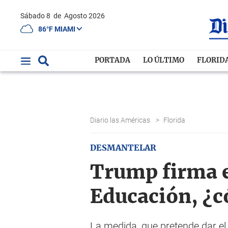
Sábado 8
de
Agosto 2026
86°F MIAMI
PORTADA
LO ÚLTIMO
FLORID
Diario las Américas
>
Florida
DESMANTELAR
Trump firma e
Educación, ¿
La medida, que pretende dar el