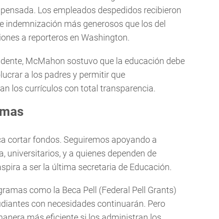
n pensada. Los empleados despedidos recibieron
de indemnización más generosos que los del
ciones a reporteros en Washington.
esidente, McMahon sostuvo que la educación debe
ucrar a los padres y permitir que
n los currículos con total transparencia.
amas
ica cortar fondos. Seguiremos apoyando a
a, universitarios, y a quienes dependen de
spira a ser la última secretaria de Educación.
ogramas como la Beca Pell (Federal Pell Grants)
udiantes con necesidades continuarán. Pero
manera más eficiente si los administran los