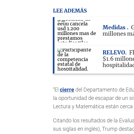
LEE ADEMÁS
Medidas
G
millones má
RELEVO
F
$1.6 millon
hospitalida
“El
cierre
del Departamento de Educ
la oportunidad de escapar de un si
Lectura y Matemática están cerca 
Citando los resultados de la Evalu
sus siglas en inglés), Trump desta