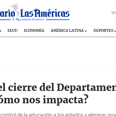
SI
A
EEUU
ECONOMÍA
AMÉRICA LATINA
DEPORTES
l cierre del Departame
cómo nos impacta?
 control de la educación a los estados y eliminar p