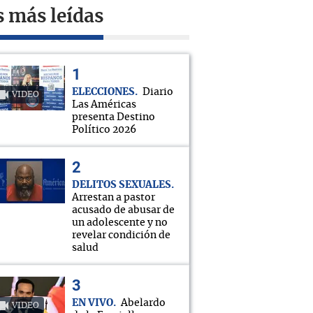
s más leídas
ELECCIONES
Diario
VIDEO
Las Américas
presenta Destino
Político 2026
DELITOS SEXUALES
Arrestan a pastor
acusado de abusar de
un adolescente y no
revelar condición de
salud
EN VIVO
Abelardo
VIDEO