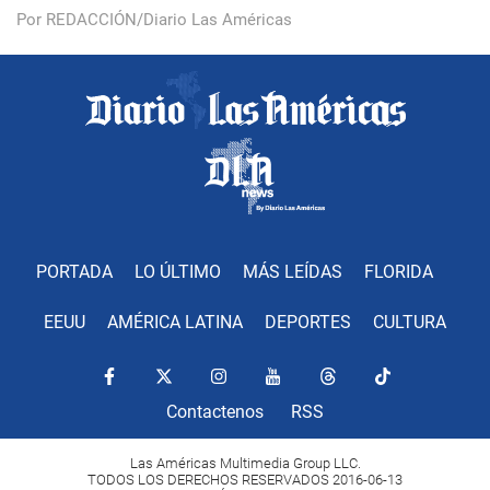
Por REDACCIÓN/Diario Las Américas
PORTADA
LO ÚLTIMO
MÁS LEÍDAS
FLORIDA
EEUU
AMÉRICA LATINA
DEPORTES
CULTURA
Contactenos
RSS
Las Américas Multimedia Group LLC.
TODOS LOS DERECHOS RESERVADOS 2016-06-13