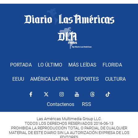
PORTADA
LO ÚLTIMO
MÁS LEÍDAS
FLORIDA
EEUU
AMÉRICA LATINA
DEPORTES
CULTURA
Contactenos
RSS
Las Américas Multimedia Group LLC.
TODOS LOS DERECHOS RESERVADOS 2016-06-13
PROHIBIDA LA REPRODUCCIÓN TOTAL O PARCIAL DE CUALQUIER
MATERIAL DE ESTE DIARIO SIN LA AUTORIZACIÓN EXPRESA DE LOS
EDITORES