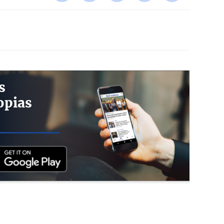
s
opias