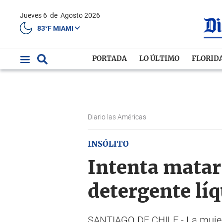
Jueves 6
de
Agosto 2026
83°F MIAMI
PORTADA
LO ÚLTIMO
FLORID
Diario las Américas
INSÓLITO
Intenta matar
detergente lí
SANTIAGO DE CHILE.- La mujer, 