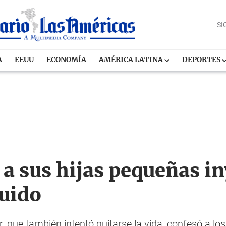
SI
A
EEUU
ECONOMÍA
AMÉRICA LATINA
DEPORTES
 a sus hijas pequeñas i
quido
que también intentó quitarse la vida, confesó a los