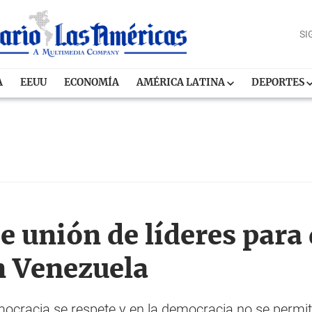
SI
A
EEUU
ECONOMÍA
AMÉRICA LATINA
DEPORTES
 unión de líderes para 
n Venezuela
cracia se respete y en la democracia no se permiten