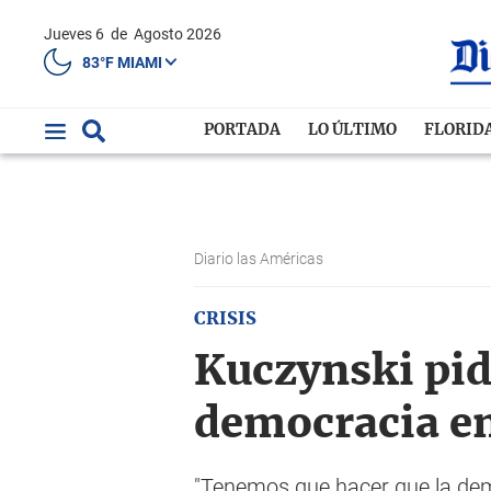
Jueves 6
de
Agosto 2026
83°F MIAMI
PORTADA
LO ÚLTIMO
FLORID
Diario las Américas
CRISIS
Kuczynski pide
democracia e
"Tenemos que hacer que la demo