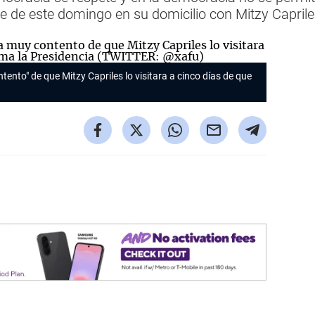
he de este domingo en su domicilio con Mitzy Capri
nto" de que Mitzy Capriles lo visitara a cinco días de que