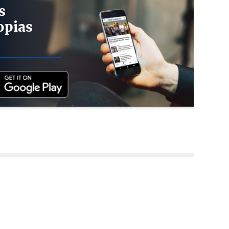
s
opias