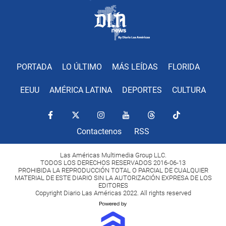
PORTADA
LO ÚLTIMO
MÁS LEÍDAS
FLORIDA
EEUU
AMÉRICA LATINA
DEPORTES
CULTURA
Contactenos
RSS
Las Américas Multimedia Group LLC.
TODOS LOS DERECHOS RESERVADOS 2016-06-13
PROHIBIDA LA REPRODUCCIÓN TOTAL O PARCIAL DE CUALQUIER
MATERIAL DE ESTE DIARIO SIN LA AUTORIZACIÓN EXPRESA DE LOS
EDITORES
Copyright Diario Las Américas 2022. All rights reserved