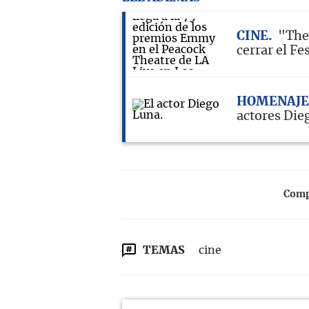
CINE
"The 
cerrar el Fe
HOMENAJE
actores Die
Compa
TEMAS
cine