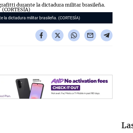
te la dictadura militar brasileña. (CORTESÍA)
La