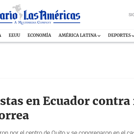
SI
A
EEUU
ECONOMÍA
AMÉRICA LATINA
DEPORTES
stas en Ecuador contra
Correa
n por el centro de Quito y se congregaron en el ca