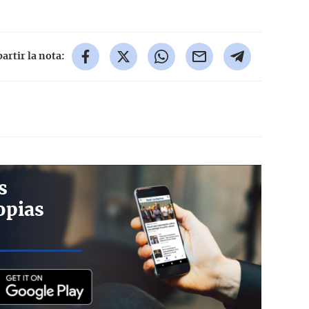
rtir la nota:
s
opias