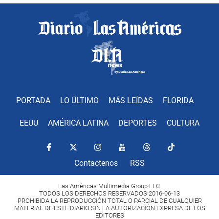
PORTADA
LO ÚLTIMO
MÁS LEÍDAS
FLORIDA
EEUU
AMÉRICA LATINA
DEPORTES
CULTURA
Contactenos
RSS
Las Américas Multimedia Group LLC.
TODOS LOS DERECHOS RESERVADOS 2016-06-13
PROHIBIDA LA REPRODUCCIÓN TOTAL O PARCIAL DE CUALQUIER
MATERIAL DE ESTE DIARIO SIN LA AUTORIZACIÓN EXPRESA DE LOS
EDITORES