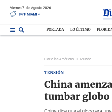
Viernes 7
de
Agosto 2026
84°F MIAMI
PORTADA
LO ÚLTIMO
FLORID
Diario las Américas
>
Mundo
TENSIÓN
China amenza
tumbar globo
China dice que el globo era un