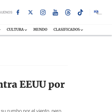
GUENOS
CULTURA
MUNDO
CLASIFICADOS
ntra EEUU por
su rumbo por el viento, pero