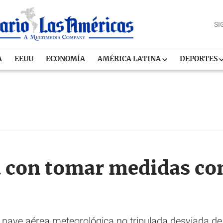
SI
A
EEUU
ECONOMÍA
AMÉRICA LATINA
DEPORTES
 con tomar medidas co
a nave aérea meteorológica no tripulada desviada de 