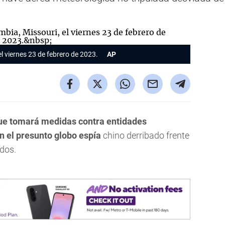
el viernes 23 de febrero de 2023.
AP
que tomará medidas contra entidades
 el presunto globo espía
chino derribado frente
idos.