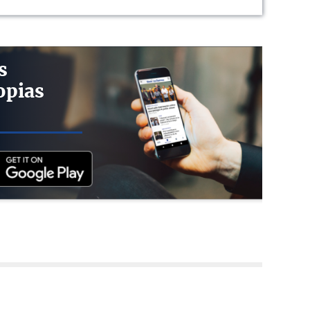
s
opias