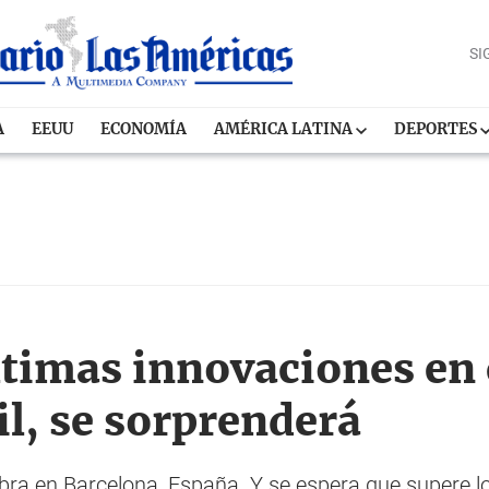
SI
A
EEUU
ECONOMÍA
AMÉRICA LATINA
DEPORTES
ltimas innovaciones en 
il, se sorprenderá
ebra en Barcelona, España. Y se espera que supere lo