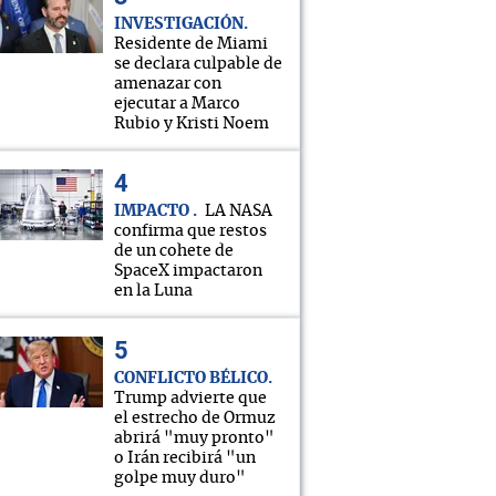
INVESTIGACIÓN
Residente de Miami
se declara culpable de
amenazar con
ejecutar a Marco
Rubio y Kristi Noem
IMPACTO
LA NASA
confirma que restos
de un cohete de
SpaceX impactaron
en la Luna
CONFLICTO BÉLICO
Trump advierte que
el estrecho de Ormuz
abrirá "muy pronto"
o Irán recibirá "un
golpe muy duro"