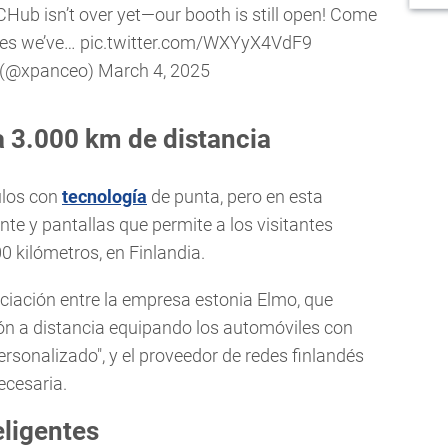
CHub
isn’t over yet—our booth is still open! Come
pes we’ve…
pic.twitter.com/WXYyX4VdF9
(@xpanceo)
March 4, 2025
 3.000 km de distancia
ulos con
tecnología
de punta, pero en esta
te y pantallas que permite a los visitantes
0 kilómetros, en Finlandia.
ciación entre la empresa estonia Elmo, que
ión a distancia equipando los automóviles con
rsonalizado", y el proveedor de redes finlandés
ecesaria.
eligentes