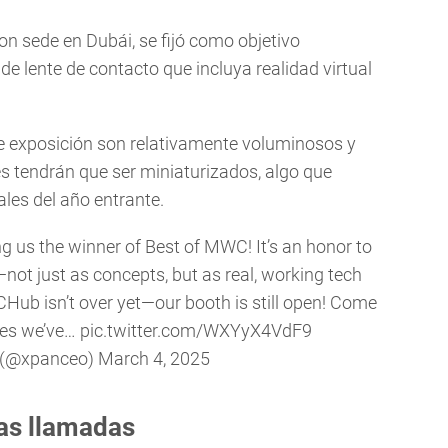
 sede en Dubái, se fijó como objetivo
de lente de contacto que incluya realidad virtual
de exposición son relativamente voluminosos y
s tendrán que ser miniaturizados, algo que
ales del año entrante.
ng us the winner of Best of MWC! It’s an honor to
ot just as concepts, but as real, working tech
CHub
isn’t over yet—our booth is still open! Come
pes we’ve…
pic.twitter.com/WXYyX4VdF9
(@xpanceo)
March 4, 2025
as llamadas