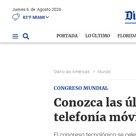
Jueves 6
de
Agosto 2026
83°F MIAMI
PORTADA
LO ÚLTIMO
FLORID
Diario las Américas
>
Mundo
CONGRESO MUNDIAL
Conozca las ú
telefonía móv
El congreso tecnológico se cel