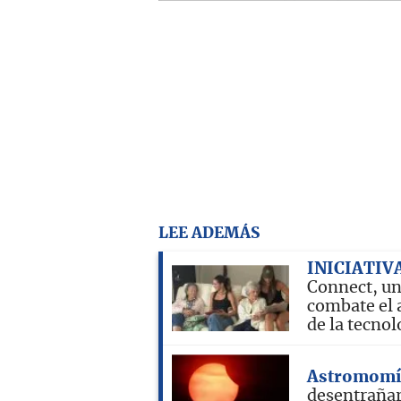
LEE ADEMÁS
INICIATIV
Connect, un
combate el 
de la tecnol
Astromomí
desentrañar