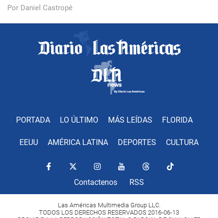
Por Daniel Castropé
PORTADA
LO ÚLTIMO
MÁS LEÍDAS
FLORIDA
EEUU
AMÉRICA LATINA
DEPORTES
CULTURA
Contactenos
RSS
Las Américas Multimedia Group LLC.
TODOS LOS DERECHOS RESERVADOS 2016-06-13