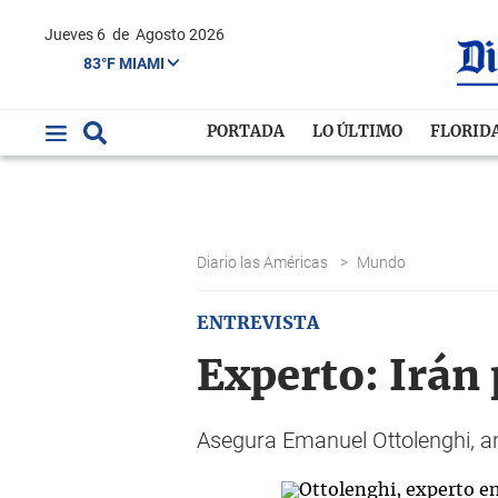
Jueves 6
de
Agosto 2026
83°F MIAMI
PORTADA
LO ÚLTIMO
FLORID
Diario las Américas
>
Mundo
ENTREVISTA
Experto: Irán
Asegura Emanuel Ottolenghi, a