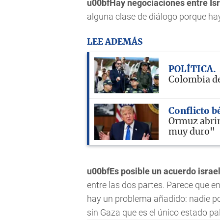
u00bfHay negociaciones entre Isr
alguna clase de diálogo porque hay
LEE ADEMÁS
POLÍTICA
Colombia de
Conflicto b
Ormuz abrir
muy duro"
u00bfEs posible un acuerdo israe
entre las dos partes. Parece que en
hay un problema añadido: nadie p
sin Gaza que es el único estado pa