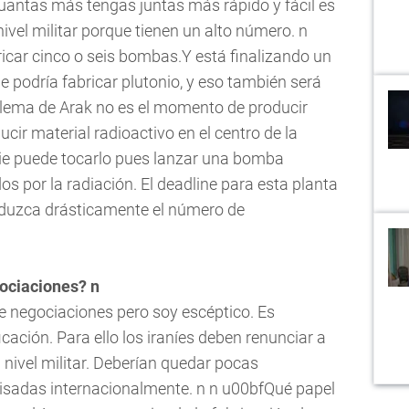
cuantas más tengas juntas más rápido y fácil es
a nivel militar porque tienen un alto número. n
ricar cinco o seis bombas.Y está finalizando un
 podría fabricar plutonio, y eso también será
oblema de Arak no es el momento de producir
cir material radioactivo en el centro de la
ie puede tocarlo pues lanzar una bomba
os por la radiación. El
deadline
para esta planta
reduzca drásticamente el número de
ociaciones? n
e negociaciones pero soy escéptico. Es
ficación. Para ello los iraníes deben renunciar a
 nivel militar. Deberían quedar pocas
isadas internacionalmente. n n u00bfQué papel