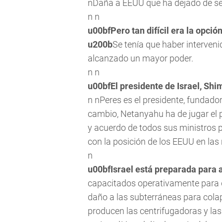
nDaña a EEUU que ha dejado de ser
n n
u00bfPero tan difícil era la opción
u200b
Se tenía que haber interveni
alcanzado un mayor poder.
n n
u00bfEl presidente de Israel, Sh
n nPeres es el presidente, fundador
cambio, Netanyahu ha de jugar el 
y acuerdo de todos sus ministros
con la posición de los EEUU en la
n
u00bfIsrael está preparada para a
capacitados operativamente para de
daño a las subterráneas para colap
producen las centrifugadoras y las