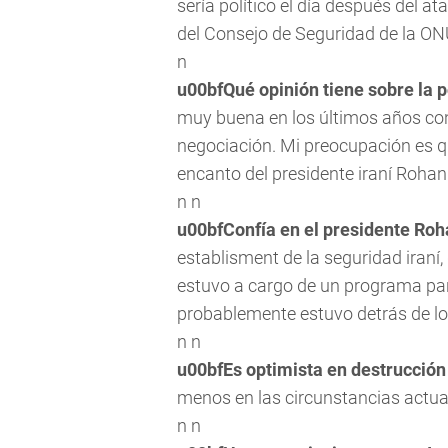
sería político el día después del a
del Consejo de Seguridad de la ONU
n
u00bfQué opinión tiene sobre la p
muy buena en los últimos años con
negociación. Mi preocupación es q
encanto del presidente iraní Rohaní
n n
u00bfConfía en el presidente Roh
establisment
de la seguridad iraní
estuvo a cargo de un programa par
probablemente estuvo detrás de lo
n n
u00bfEs optimista en destrucción 
menos en las circunstancias actua
n n