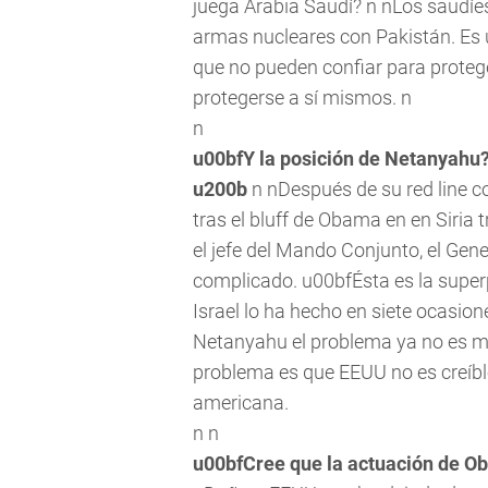
juega Arabia Saudí? n nLos saudíes
armas nucleares con Pakistán. Es 
que no pueden confiar para proteg
protegerse a sí mismos. n
n
u00bfY la posición de Netanyahu
u200b
n nDespués de su
red line
co
tras el bluff de Obama en en Siria 
el jefe del Mando Conjunto, el Gen
complicado. u00bfÉsta es la superp
Israel lo ha hecho en siete ocasio
Netanyahu el problema ya no es m
problema es que EEUU no es creíble
americana.
n n
u00bfCree que la actuación de Ob