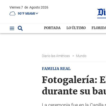
Viernes 7
de
Agosto 2026
90°F MIAMI
PORTADA
LO ÚLTIMO
FLORID
Diario las Américas
>
Mundo
FAMILIA REAL
Fotogalería: E
durante su ba
La ceremonia fue en la Capilla 