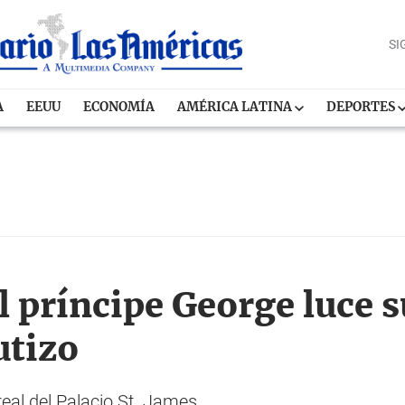
SI
A
EEUU
ECONOMÍA
AMÉRICA LATINA
DEPORTES
l príncipe George luce 
utizo
real del Palacio St. James