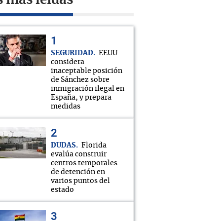
s más leídas
SEGURIDAD
EEUU
considera
inaceptable posición
de Sánchez sobre
inmigración ilegal en
España, y prepara
medidas
DUDAS
Florida
evalúa construir
centros temporales
de detención en
varios puntos del
estado