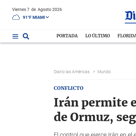
Viernes 7
de
Agosto 2026
91°F MIAMI
PORTADA
LO ÚLTIMO
FLORID
Diario las Américas
>
Mundo
CONFLICTO
Irán permite e
de Ormuz, segú
El control que ejerce Irán en e