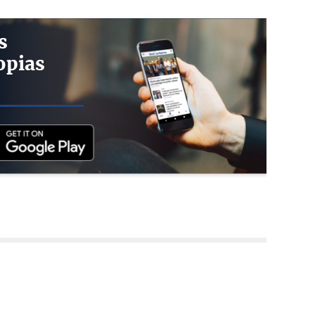
s
opias