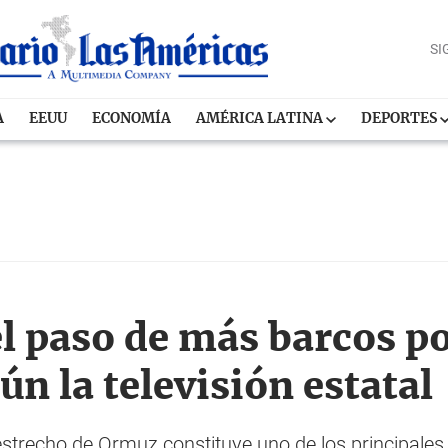
SI
A
EEUU
ECONOMÍA
AMÉRICA LATINA
DEPORTES
l paso de más barcos po
n la televisión estatal
l estrecho de Ormuz constituye uno de los principales