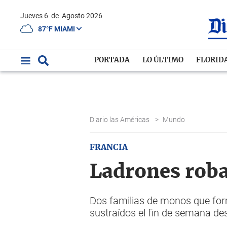
Jueves 6
de
Agosto 2026
87°F MIAMI
PORTADA
LO ÚLTIMO
FLORID
Diario las Américas
>
Mundo
FRANCIA
Ladrones roba
Dos familias de monos que for
sustraídos el fin de semana des