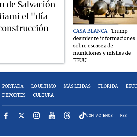
n de Salvación
iami el "día
econstrucción
CASA BLANCA
Trump
desmiente informaciones
sobre escasez de
municiones y misiles de
EEUU
PORTADA
LO ÚLTIMO
MÁS LEÍDAS
FLORIDA
EEU
DEPORTES
CULTURA
CONTACTENOS
RSS