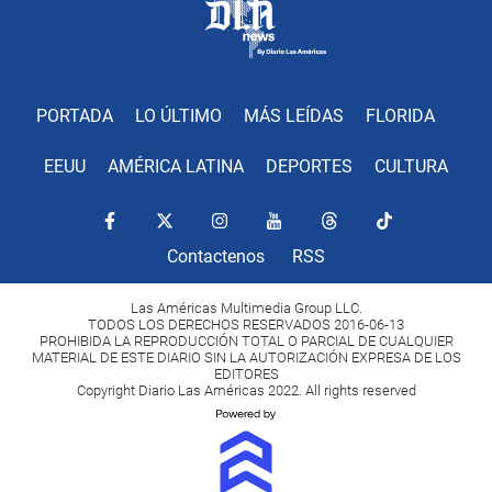
PORTADA
LO ÚLTIMO
MÁS LEÍDAS
FLORIDA
EEUU
AMÉRICA LATINA
DEPORTES
CULTURA
Contactenos
RSS
Las Américas Multimedia Group LLC.
TODOS LOS DERECHOS RESERVADOS 2016-06-13
PROHIBIDA LA REPRODUCCIÓN TOTAL O PARCIAL DE CUALQUIER
MATERIAL DE ESTE DIARIO SIN LA AUTORIZACIÓN EXPRESA DE LOS
EDITORES
Copyright Diario Las Américas 2022. All rights reserved