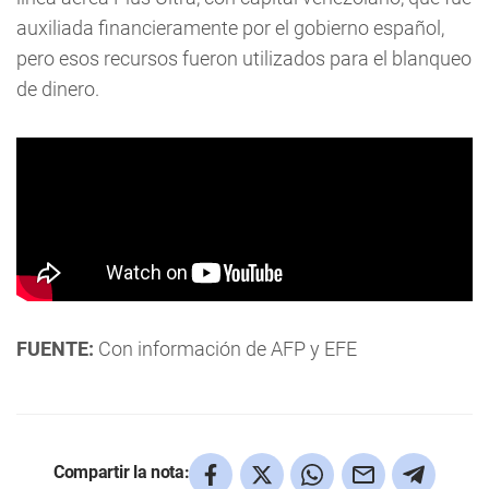
auxiliada financieramente por el gobierno español,
pero esos recursos fueron utilizados para el blanqueo
de dinero.
FUENTE:
Con información de AFP y EFE
Compartir la nota: