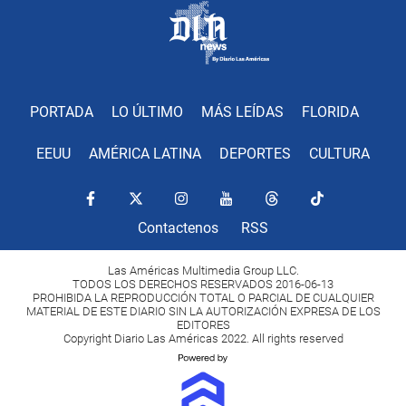
PORTADA
LO ÚLTIMO
MÁS LEÍDAS
FLORIDA
EEUU
AMÉRICA LATINA
DEPORTES
CULTURA
Contactenos
RSS
Las Américas Multimedia Group LLC.
TODOS LOS DERECHOS RESERVADOS 2016-06-13
PROHIBIDA LA REPRODUCCIÓN TOTAL O PARCIAL DE CUALQUIER
MATERIAL DE ESTE DIARIO SIN LA AUTORIZACIÓN EXPRESA DE LOS
EDITORES
Copyright Diario Las Américas 2022. All rights reserved