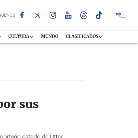
GUENOS
CULTURA
MUNDO
CLASIFICADOS
por sus
 norteño estado de Uttar