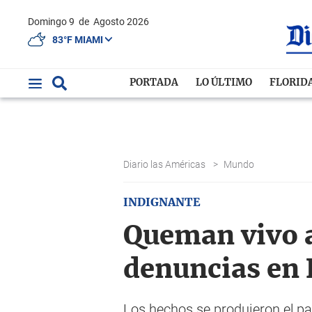
Domingo 9
de
Agosto 2026
83°F MIAMI
PORTADA
LO ÚLTIMO
FLORID
Diario las Américas
>
Mundo
INDIGNANTE
Queman vivo a 
denuncias en
Los hechos se produjeron el pa