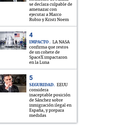
se declara culpable de
amenazar con
ejecutar a Marco
Rubio y Kristi Noem
IMPACTO
LA NASA
confirma que restos
de un cohete de
SpaceX impactaron
en la Luna
SEGURIDAD
EEUU
considera
inaceptable posición
de Sánchez sobre
inmigración ilegal en
España, y prepara
medidas