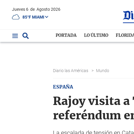
Jueves 6
de
Agosto 2026
85°F MIAMI
PORTADA
LO ÚLTIMO
FLORID
Diario las Américas
>
Mundo
ESPAÑA
Rajoy visita a
referéndum e
La escalada de tensión en Cat