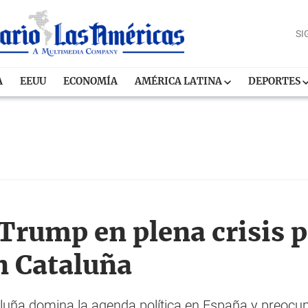
SI
A
EEUU
ECONOMÍA
AMÉRICA LATINA
DEPORTES
 Trump en plena crisis p
n Cataluña
aluña domina la agenda política en España y preocu