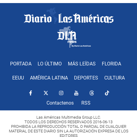
PORTADA
LO ÚLTIMO
MÁS LEÍDAS
FLORIDA
EEUU
AMÉRICA LATINA
DEPORTES
CULTURA
Contactenos
RSS
Las Américas Multimedia Group LLC.
TODOS LOS DERECHOS RESERVADOS 2016-06-13
PROHIBIDA LA REPRODUCCIÓN TOTAL O PARCIAL DE CUALQUIER
MATERIAL DE ESTE DIARIO SIN LA AUTORIZACIÓN EXPRESA DE LOS
EDITORES