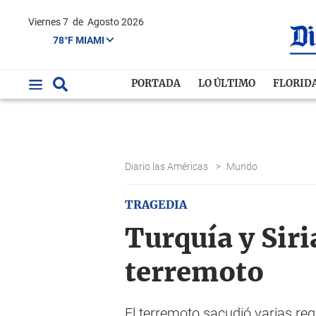
Viernes 7
de
Agosto 2026
78°F MIAMI
PORTADA
LO ÚLTIMO
FLORID
Diario las Américas
>
Mundo
TRAGEDIA
Turquía y Sir
terremoto
El terremoto sacudió varias reg