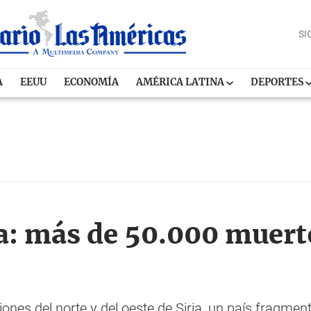
SI
A
EEUU
ECONOMÍA
AMÉRICA LATINA
DEPORTES
ia: más de 50.000 muerto
iones del norte y del oeste de Siria, un país fragme