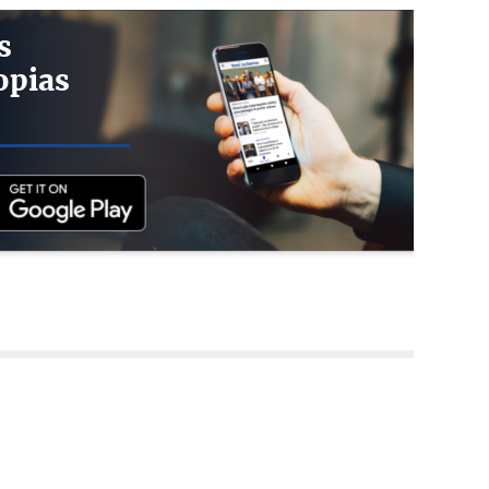
s
opias