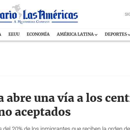
SI
A
EEUU
ECONOMÍA
AMÉRICA LATINA
DEPORTES
 abre una vía a los cent
no aceptados
el 20% de los inmigrantes que reciben la orden de 