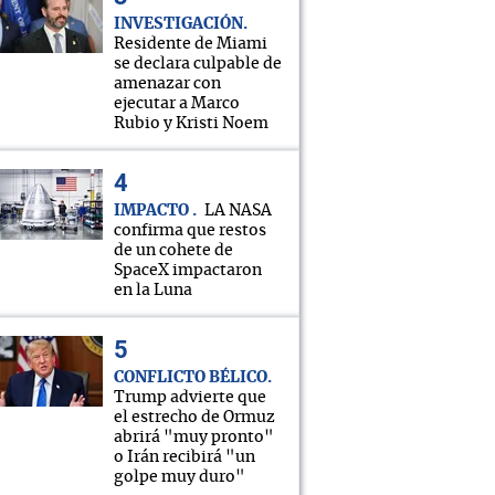
INVESTIGACIÓN
Residente de Miami
se declara culpable de
amenazar con
ejecutar a Marco
Rubio y Kristi Noem
IMPACTO
LA NASA
confirma que restos
de un cohete de
SpaceX impactaron
en la Luna
CONFLICTO BÉLICO
Trump advierte que
el estrecho de Ormuz
abrirá "muy pronto"
o Irán recibirá "un
golpe muy duro"