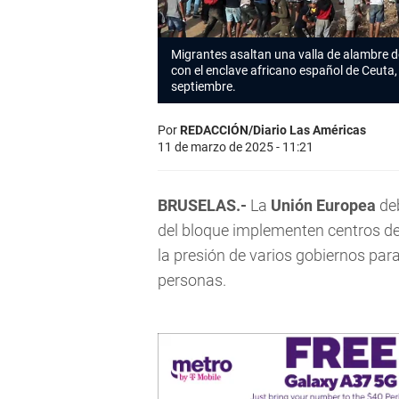
Migrantes asaltan una valla de alambre de
con el enclave africano español de Ceuta, 
septiembre.
Por
REDACCIÓN/Diario Las Américas
11 de marzo de 2025 - 11:21
BRUSELAS.-
La
Unión Europea
deb
del bloque implementen centros d
la presión de varios gobiernos para
personas.