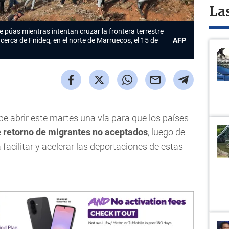
La
 púas mientras intentan cruzar la frontera terrestre
cerca de Fnideq, en el norte de Marruecos, el 15 de
AFP
e abrir este martes una vía para que los países
e
retorno de migrantes no aceptados
, luego de
 facilitar y acelerar las deportaciones de estas