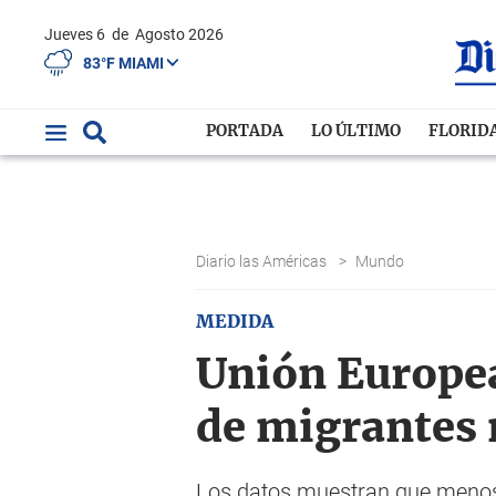
Jueves 6
de
Agosto 2026
83°F MIAMI
PORTADA
LO ÚLTIMO
FLORID
Diario las Américas
>
Mundo
MEDIDA
Unión Europea
de migrantes 
Los datos muestran que menos d