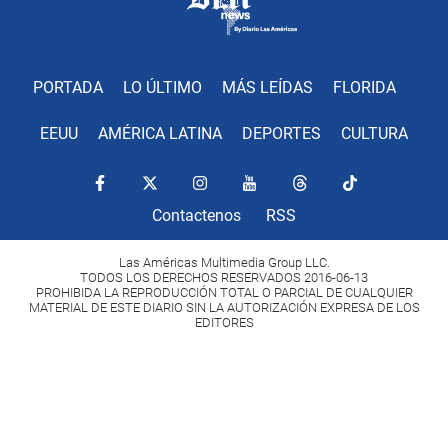
PORTADA
LO ÚLTIMO
MÁS LEÍDAS
FLORIDA
EEUU
AMÉRICA LATINA
DEPORTES
CULTURA
Contactenos
RSS
Las Américas Multimedia Group LLC.
TODOS LOS DERECHOS RESERVADOS 2016-06-13
PROHIBIDA LA REPRODUCCIÓN TOTAL O PARCIAL DE CUALQUIER
MATERIAL DE ESTE DIARIO SIN LA AUTORIZACIÓN EXPRESA DE LOS
EDITORES
Copyright Diario Las Américas 2022. All rights reserved