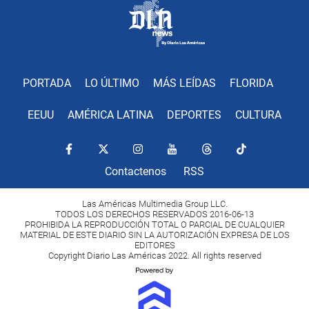
PORTADA
LO ÚLTIMO
MÁS LEÍDAS
FLORIDA
EEUU
AMÉRICA LATINA
DEPORTES
CULTURA
Contactenos
RSS
Las Américas Multimedia Group LLC.
TODOS LOS DERECHOS RESERVADOS 2016-06-13
PROHIBIDA LA REPRODUCCIÓN TOTAL O PARCIAL DE CUALQUIER
MATERIAL DE ESTE DIARIO SIN LA AUTORIZACIÓN EXPRESA DE LOS
EDITORES
Copyright Diario Las Américas 2022. All rights reserved