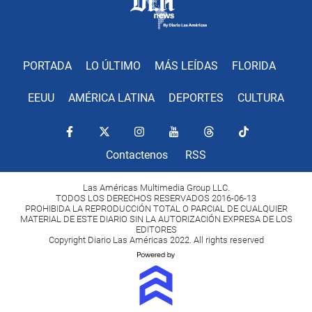
PORTADA
LO ÚLTIMO
MÁS LEÍDAS
FLORIDA
EEUU
AMÉRICA LATINA
DEPORTES
CULTURA
Contactenos
RSS
Las Américas Multimedia Group LLC.
TODOS LOS DERECHOS RESERVADOS 2016-06-13
PROHIBIDA LA REPRODUCCIÓN TOTAL O PARCIAL DE CUALQUIER
MATERIAL DE ESTE DIARIO SIN LA AUTORIZACIÓN EXPRESA DE LOS
EDITORES
Copyright Diario Las Américas 2022. All rights reserved