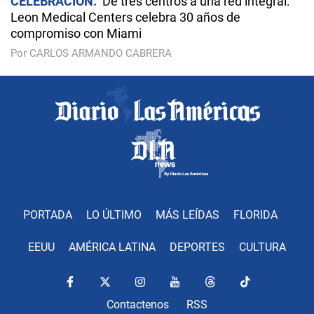
CELEBRACIÓN
De tres centros a una red integral:
Leon Medical Centers celebra 30 años de
compromiso con Miami
Por CARLOS ARMANDO CABRERA
PORTADA
LO ÚLTIMO
MÁS LEÍDAS
FLORIDA
EEUU
AMÉRICA LATINA
DEPORTES
CULTURA
Contactenos
RSS