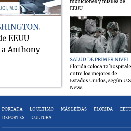
municiones y misiles de
EEUU
SHINGTON
 de EEUU
o a Anthony
SALUD DE PRIMER NIVEL
Florida coloca 12 hospital
entre los mejores de
Estados Unidos, según U.S
News
PORTADA
LO ÚLTIMO
MÁS LEÍDAS
FLORIDA
EEU
DEPORTES
CULTURA