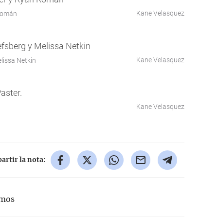
Kane Velasquez
 Román
Kane Velasquez
lissa Netkin
Kane Velasquez
rtir la nota:
emos