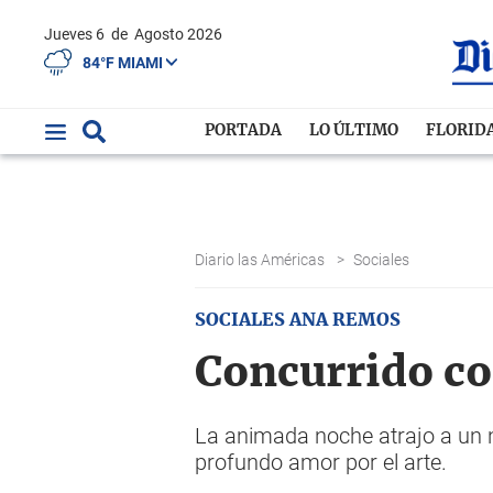
Jueves 6
de
Agosto 2026
84°F MIAMI
PORTADA
LO ÚLTIMO
FLORID
Diario las Américas
>
Sociales
SOCIALES ANA REMOS
Concurrido co
La animada noche atrajo a un 
profundo amor por el arte.