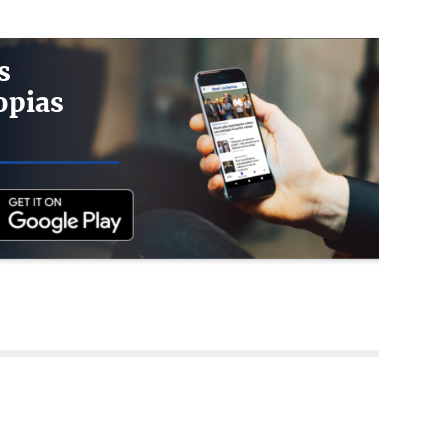
s
opias