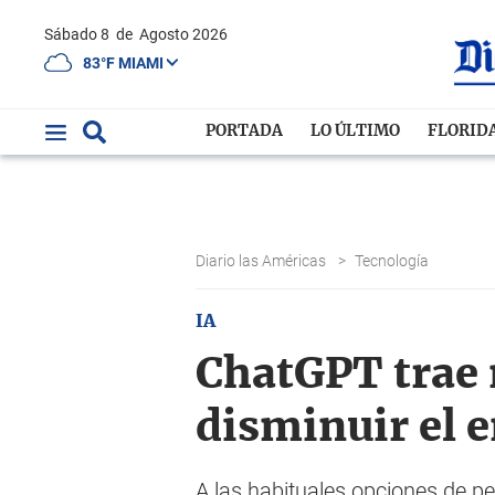
Sábado 8
de
Agosto 2026
83°F MIAMI
PORTADA
LO ÚLTIMO
FLORID
Diario las Américas
>
Tecnología
IA
ChatGPT trae 
disminuir el e
A las habituales opciones de p