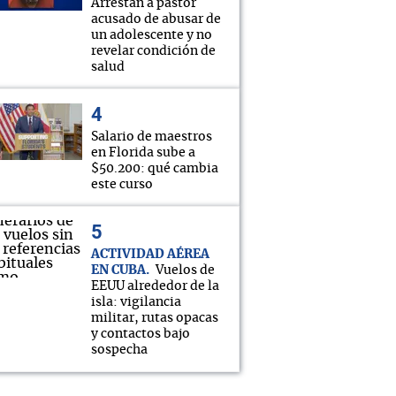
Arrestan a pastor
acusado de abusar de
un adolescente y no
revelar condición de
salud
Salario de maestros
en Florida sube a
$50.200: qué cambia
este curso
ACTIVIDAD AÉREA
EN CUBA
Vuelos de
EEUU alrededor de la
isla: vigilancia
militar, rutas opacas
y contactos bajo
sospecha