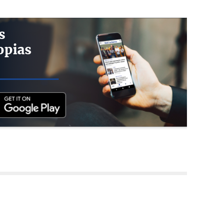
s
opias