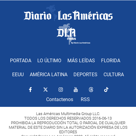
PORTADA
LO ÚLTIMO
MÁS LEÍDAS
FLORIDA
EEUU
AMÉRICA LATINA
DEPORTES
CULTURA
Contactenos
RSS
Las Américas Multimedia Group LLC.
TODOS LOS DERECHOS RESERVADOS 2016-06-13
PROHIBIDA LA REPRODUCCIÓN TOTAL O PARCIAL DE CUALQUIER
MATERIAL DE ESTE DIARIO SIN LA AUTORIZACIÓN EXPRESA DE LOS
EDITORES