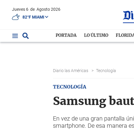
Jueves 6
de
Agosto 2026
82°F MIAMI
PORTADA
LO ÚLTIMO
FLORID
Diario las Américas
>
Tecnología
TECNOLOGÍA
Samsung bauti
En vez de una gran pantalla ún
smartphone. De esa manera es p