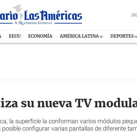
SI
A
EEUU
ECONOMÍA
AMÉRICA LATINA
DEPORTES
za su nueva TV modula
ica, la superficie la conforman varios módulos peq
osible configurar varias pantallas de diferente t