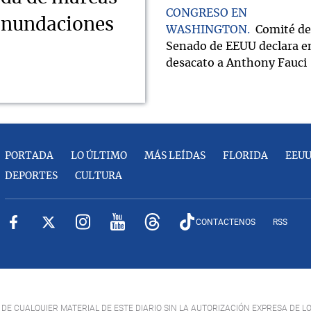
CONGRESO EN
 inundaciones
WASHINGTON
Comité de
Senado de EEUU declara e
desacato a Anthony Fauci
PORTADA
LO ÚLTIMO
MÁS LEÍDAS
FLORIDA
EEU
DEPORTES
CULTURA
CONTACTENOS
RSS
DE CUALQUIER MATERIAL DE ESTE DIARIO SIN LA AUTORIZACIÓN EXPRESA DE L