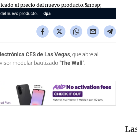
 del nuevo producto.
dpa
electrónica CES de Las Vegas
, que abre al
levisor modular bautizado "
The Wall
".
La