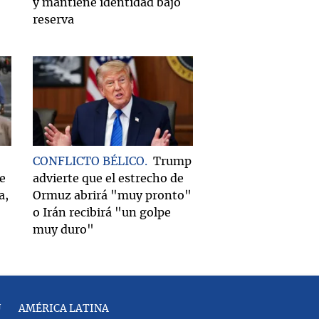
y mantiene identidad bajo
reserva
CONFLICTO BÉLICO
Trump
e
advierte que el estrecho de
a,
Ormuz abrirá "muy pronto"
o Irán recibirá "un golpe
muy duro"
U
AMÉRICA LATINA