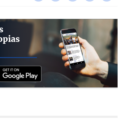
s
opias