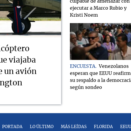
culpable de amenazar con
ejecutar a Marco Rubio y
Kristi Noem
icóptero
ue viajaba
ENCUESTA
Venezolanos
e un avión
esperan que EEUU reafirm
su respaldo a la democraci
ington
según sondeo
PORTADA
LO ÚLTIMO
MÁS LEÍDAS
FLORIDA
EEU