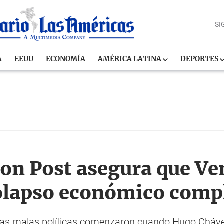
SI
A
EEUU
ECONOMÍA
AMÉRICA LATINA
DEPORTES
n Post asegura que Ven
olapso económico comp
las malas políticas comenzaron cuando Hugo Chávez