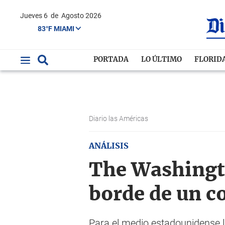
Jueves 6
de
Agosto 2026
83°F MIAMI
PORTADA
LO ÚLTIMO
FLORID
Diario las Américas
ANÁLISIS
The Washingto
borde de un c
Para el medio estadounidense 