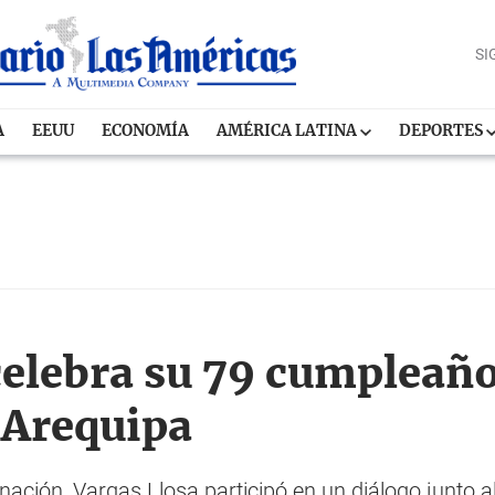
SI
A
EEUU
ECONOMÍA
AMÉRICA LATINA
DEPORTES
celebra su 79 cumpleañ
 Arequipa
ación, Vargas Llosa participó en un diálogo junto al