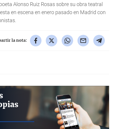
l poeta Alonso Ruiz Rosas sobre su obra teatral
puesta en escena en enero pasado en Madrid con
onistas.
rtir la nota:
s
opias