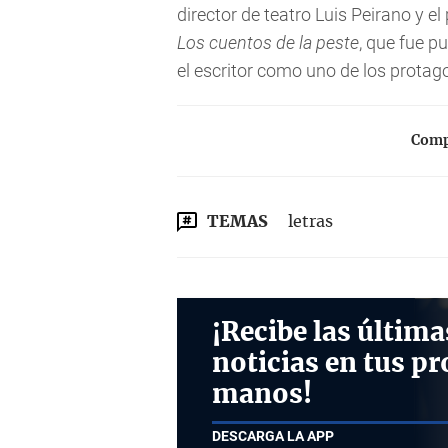
director de teatro Luis Peirano y e
Los cuentos de la peste
, que fue 
el escritor como uno de los protag
Compa
TEMAS
letras
¡Recibe las última
noticias en tus pr
manos!
DESCARGA LA APP