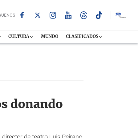
GUENOS
CULTURA
MUNDO
CLASIFICADOS
os donando
 director de teatro Luis Peirano