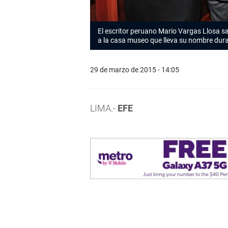
El escritor peruano Mario Vargas Llosa sa
a la casa museo que lleva su nombre dur
29 de marzo de 2015 - 14:05
LIMA.-
EFE